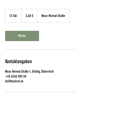
3,60
Euro
12 Std.
1
3,60 €
Neue Heimat Straße
2
S
t
d
Weiter
.
Kontaktangaben
Neue Heimat Straße 1, Grödig, Österreich
+43 6246 982 04
ds@toolrent.at